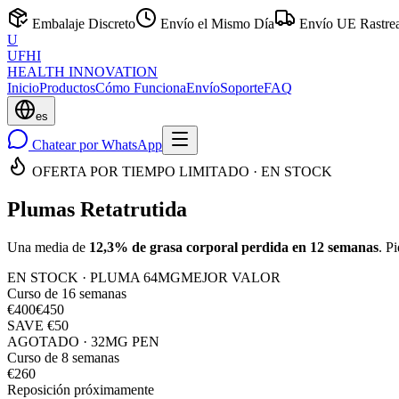
Embalaje Discreto
Envío el Mismo Día
Envío UE Rastre
U
UFHI
HEALTH INNOVATION
Inicio
Productos
Cómo Funciona
Envío
Soporte
FAQ
es
Chatear por WhatsApp
OFERTA POR TIEMPO LIMITADO · EN STOCK
Plumas Retatrutida
Una media de
12,3% de grasa corporal perdida en 12 semanas
. P
EN STOCK · PLUMA 64MG
MEJOR VALOR
Curso de 16 semanas
€400
€450
SAVE €50
AGOTADO
· 32MG PEN
Curso de 8 semanas
€260
Reposición próximamente