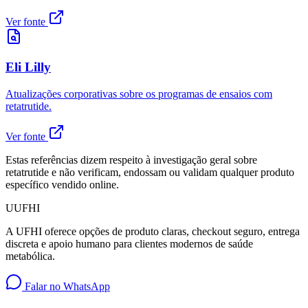
Ver fonte
Eli Lilly
Atualizações corporativas sobre os programas de ensaios com
retatrutide.
Ver fonte
Estas referências dizem respeito à investigação geral sobre
retatrutide e não verificam, endossam ou validam qualquer produto
específico vendido online.
U
UFHI
A UFHI oferece opções de produto claras, checkout seguro, entrega
discreta e apoio humano para clientes modernos de saúde
metabólica.
Falar no WhatsApp