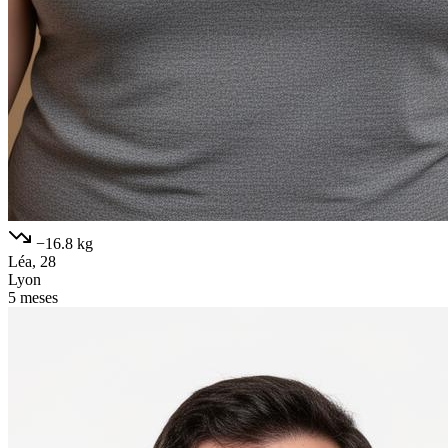
−16.8 kg
Léa, 28
Lyon
5 meses