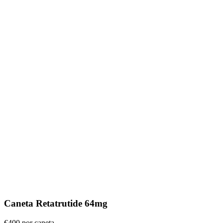
Caneta Retatrutide 64mg
€400
por caneta