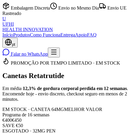
Embalagem Discreta
Envio no Mesmo Dia
Envio UE
Rastreado
U
UFHI
HEALTH INNOVATION
Início
Produtos
Como Funciona
Entrega
Apoio
FAQ
pt
Falar no WhatsApp
PROMOÇÃO POR TEMPO LIMITADO · EM STOCK
Canetas Retatrutide
Em média
12,3% de gordura corporal perdida em 12 semanas
.
Encomende hoje - envio discreto, checkout seguro em menos de 2
minutos.
EM STOCK · CANETA 64MG
MELHOR VALOR
Programa de 16 semanas
€400
€450
SAVE €50
ESGOTADO
· 32MG PEN